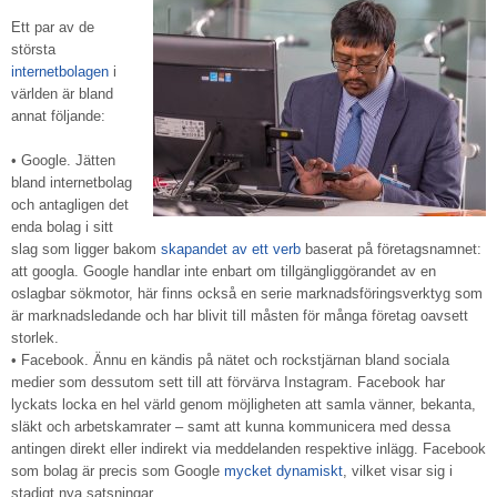
Ett par av de
största
internetbolagen
i
världen är bland
annat följande:
• Google. Jätten
bland internetbolag
och antagligen det
enda bolag i sitt
slag som ligger bakom
skapandet av ett verb
baserat på företagsnamnet:
att googla. Google handlar inte enbart om tillgängliggörandet av en
oslagbar sökmotor, här finns också en serie marknadsföringsverktyg som
är marknadsledande och har blivit till måsten för många företag oavsett
storlek.
• Facebook. Ännu en kändis på nätet och rockstjärnan bland sociala
medier som dessutom sett till att förvärva Instagram. Facebook har
lyckats locka en hel värld genom möjligheten att samla vänner, bekanta,
släkt och arbetskamrater – samt att kunna kommunicera med dessa
antingen direkt eller indirekt via meddelanden respektive inlägg. Facebook
som bolag är precis som Google
mycket dynamiskt
, vilket visar sig i
stadigt nya satsningar.